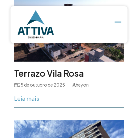
Skip
to
content
Open
Close
mobile
mobile
menu
menu
Terrazo Vila Rosa
25 de outubro de 2025
heyon
Leia mais