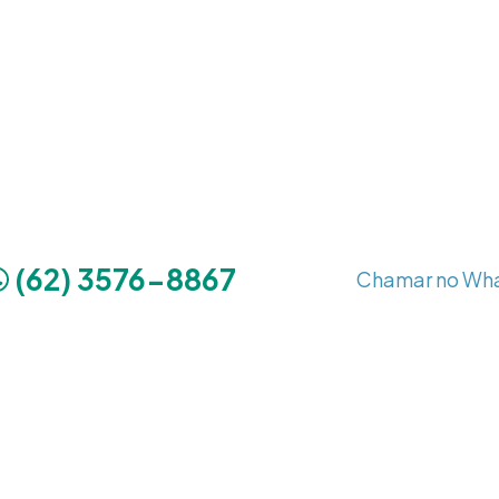
(62) 3576-8867
Chamar no Wh