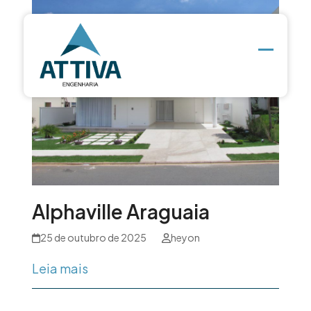
Skip
to
content
Open
Close
mobile
mobile
menu
menu
Alphaville Araguaia
25 de outubro de 2025
heyon
Leia mais